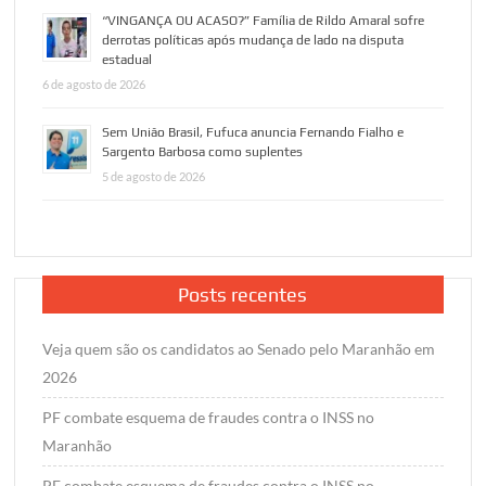
“VINGANÇA OU ACASO?” Família de Rildo Amaral sofre
derrotas políticas após mudança de lado na disputa
estadual
6 de agosto de 2026
Sem União Brasil, Fufuca anuncia Fernando Fialho e
Sargento Barbosa como suplentes
5 de agosto de 2026
Posts recentes
Veja quem são os candidatos ao Senado pelo Maranhão em
2026
PF combate esquema de fraudes contra o INSS no
Maranhão
PF combate esquema de fraudes contra o INSS no