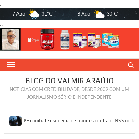
.
7 Ago
31°C
8 Ago
30°C
9
. .
.
Skip
Search
to
content
BLOG DO VALMIR ARAÚJO
NOTÍCIAS COM CREDIBILIDADE, DESDE 2009 COM UM
JORNALISMO SÉRIO E INDEPENDENTE
PF combate esquema de fraudes contra o INSS no Maranh