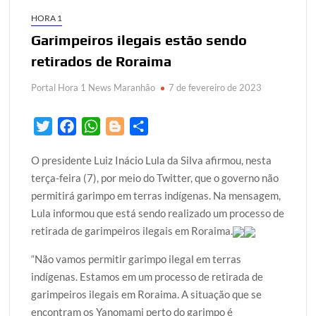
HORA 1
Garimpeiros ilegais estão sendo
retirados de Roraima
Portal Hora 1 News Maranhão
7 de fevereiro de 2023
T
F
W
B
S
w
a
h
l
h
O presidente Luiz Inácio Lula da Silva afirmou, nesta
i
c
a
o
a
terça-feira (7), por meio do Twitter, que o governo não
t
e
t
g
r
permitirá garimpo em terras indígenas. Na mensagem,
t
b
s
g
e
Lula informou que está sendo realizado um processo de
e
o
A
e
retirada de garimpeiros ilegais em Roraima.
r
o
p
r
k
p
“Não vamos permitir garimpo ilegal em terras
indígenas. Estamos em um processo de retirada de
garimpeiros ilegais em Roraima. A situação que se
encontram os Yanomami perto do garimpo é