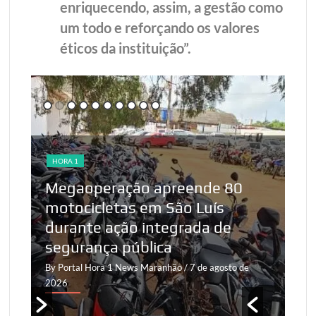
enriquecendo, assim, a gestão como
um todo e reforçando os valores
éticos da instituição”.
HORA 1
HO
Megaoperação apreende 80
motocicletas em São Luís
Ve
,
durante ação integrada de
ao
segurança pública
2
By Portal Hora 1 News Maranhão
/ 7 de agosto de
By 
2026
20