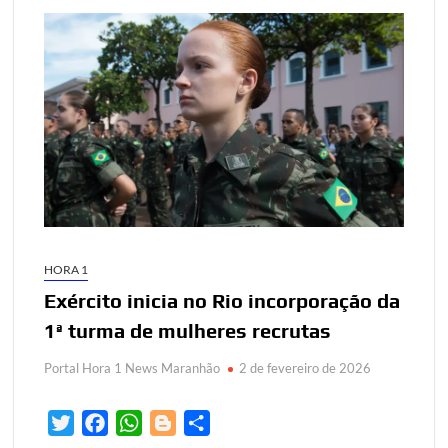
HORA 1
Exército inicia no Rio incorporação da
1ª turma de mulheres recrutas
Portal Hora 1 News Maranhão
2 de fevereiro de 2026
T
F
W
B
S