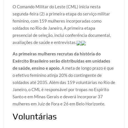
w
a
h
l
h
O Comando Militar do Leste (CML) inicia nesta
i
c
a
o
a
segunda-feira (2) a primeira etapa do serviço militar
t
e
t
g
r
feminino, com 159 mulheres incorporadas como
t
b
s
g
e
soldados no Rio de Janeiro, A primeira etapa
e
o
A
e
presencial de seleção, inclui conferência documental,
r
o
p
r
avaliações de saúde e entrevistas.
k
p
As primeiras mulheres recrutas da história do
Exército Brasileiro serão distribuídas em unidades
de saúde, ensino e apoio.
A meta de longo prazo é que
o efetivo feminino atinja 20% do contingente de
soldados até 2035. Além das 159 voluntárias no Rio de
Janeiro, o CML é responsável por tropas no Espírito
Santo e em Minas Gerais e deverá incorporar 37
mulheres em Juiz de Fora e 26 em Belo Horizonte.
Voluntárias