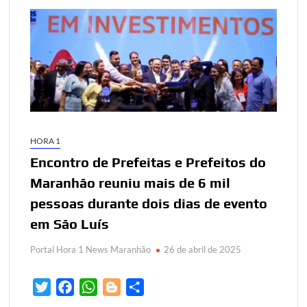
HORA 1
Encontro de Prefeitas e Prefeitos do
Maranhão reuniu mais de 6 mil
pessoas durante dois dias de evento
em São Luís
Portal Hora 1 News Maranhão
26 de abril de 2025
T
F
W
B
S
w
a
h
l
h