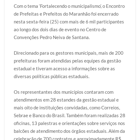
Com o tema ‘Fortalecendo o municipalismo’, o Encontro
i
c
a
o
a
de Prefeitas e Prefeitos do Maranhão foi encerrado
t
e
t
g
r
nesta sexta-feira (25) com mais de 6 mil participantes
t
b
s
g
e
ao longo dos dois dias de evento no Centro de
e
o
A
e
Convenções Pedro Neiva de Santana.
r
o
p
r
k
p
Direcionado para os gestores municipais, mais de 200
prefeituras foram atendidas pelas equipes da gestão
estadual e tiveram acesso a informações sobre as
diversas políticas públicas estaduais.
Os representantes dos municípios contaram com
atendimentos em 28 estandes da gestão estadual e
mais oito de instituições convidadas, como Correios,
Sebrae e Banco do Brasil. Também foram realizadas 28
oficinas, 13 palestras e orientações sobre serviços nos
balcões de atendimento dos órgãos estaduais. Além da
celebração de 700 contratos e aproximadamente R$