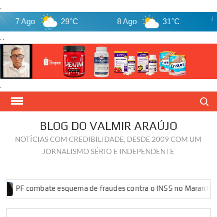
.
7 Ago
29°C
8 Ago
31°C
9 A
. .
.
Skip
Search
to
content
BLOG DO VALMIR ARAÚJO
NOTÍCIAS COM CREDIBILIDADE, DESDE 2009 COM UM
JORNALISMO SÉRIO E INDEPENDENTE
combate esquema de fraudes contra o INSS no Maranhão
PF 