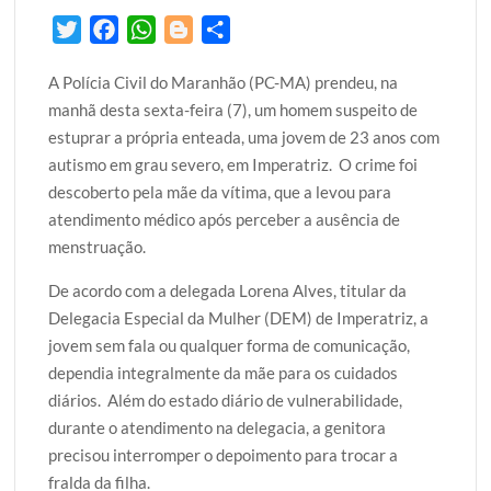
T
F
W
B
S
w
a
h
l
h
A Polícia Civil do Maranhão (PC-MA) prendeu, na
i
c
a
o
a
manhã desta sexta-feira (7), um homem suspeito de
t
e
t
g
r
estuprar a própria enteada, uma jovem de 23 anos com
t
b
s
g
e
autismo em grau severo, em Imperatriz. O crime foi
e
o
A
e
descoberto pela mãe da vítima, que a levou para
r
o
p
r
atendimento médico após perceber a ausência de
k
p
menstruação.
De acordo com a delegada Lorena Alves, titular da
Delegacia Especial da Mulher (DEM) de Imperatriz, a
jovem sem fala ou qualquer forma de comunicação,
dependia integralmente da mãe para os cuidados
diários. Além do estado diário de vulnerabilidade,
durante o atendimento na delegacia, a genitora
precisou interromper o depoimento para trocar a
fralda da filha.