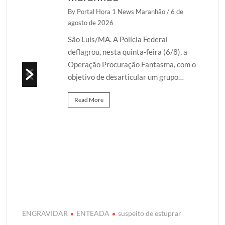
26
By Portal Hora 1 News Maranhão
/ 6 de
agosto de 2026
ão
/ 6
São Luís/MA. A Polícia Federal
deflagrou, nesta quinta-feira (6/8), a
Operação Procuração Fantasma, com o
o
objetivo de desarticular um grupo…
l nas
s…
Read More
ENGRAVIDAR
ENTEADA
suspeito de estuprar