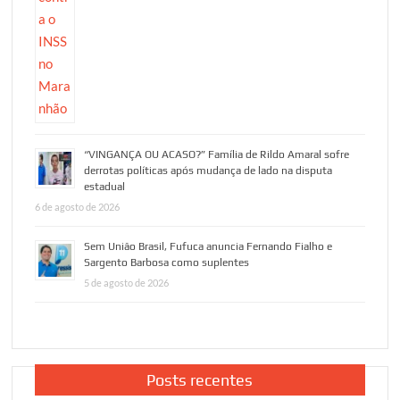
“VINGANÇA OU ACASO?” Família de Rildo Amaral sofre
derrotas políticas após mudança de lado na disputa
estadual
6 de agosto de 2026
Sem União Brasil, Fufuca anuncia Fernando Fialho e
Sargento Barbosa como suplentes
5 de agosto de 2026
Posts recentes