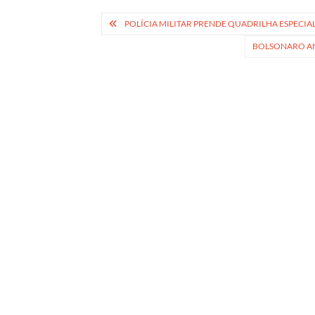
Navegação
POLÍCIA MILITAR PRENDE QUADRILHA ESPECI
de
BOLSONARO ANU
Post