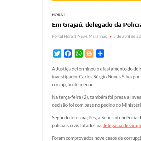
HORA 1
Em Grajaú, delegado da Policia
Portal Hora 1 News Maranhão
5 de abril de 2
T
F
W
B
S
w
a
h
l
h
A Justiça determinou o afastamento do del
i
c
a
o
a
investigador Carlos Sérgio Nunes Silva por
t
e
t
g
r
corrupção de menor.
t
b
s
g
e
e
o
A
e
Na terça-feira (2), também foi presa a inv
r
o
p
r
decisão foi com base no pedido do Ministéri
k
p
Segundo informações, a Superintendência 
policiais civis lotados na
delegacia de Graj
Foram comprovados nove casos de corrupção