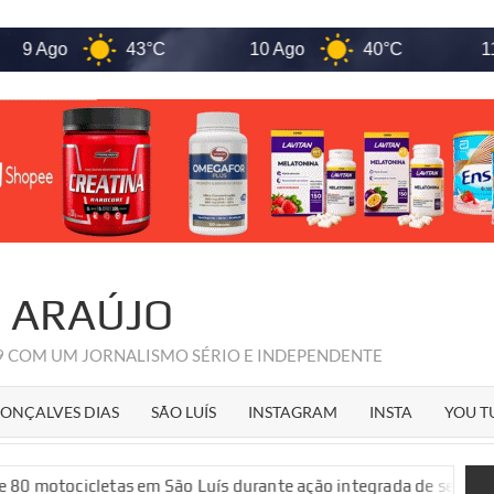
Ago
43°C
10 Ago
40°C
11 Ago
R ARAÚJO
09 COM UM JORNALISMO SÉRIO E INDEPENDENTE
ONÇALVES DIAS
SÃO LUÍS
INSTAGRAM
INSTA
YOU T
letas em São Luís durante ação integrada de segurança públic