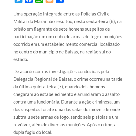
w
a
h
l
h
Uma operação integrada entre as Polícias Civil e
i
c
a
o
a
Militar do Maranhão resultou, nesta sexta-feira (8), na
t
e
t
g
r
prisão em flagrante de sete homens suspeitos de
t
b
s
g
e
participação em um roubo de armas de fogo e munições
e
o
A
e
ocorrido em um estabelecimento comercial localizado
r
o
p
r
no centro do município de Balsas, na região sul do
k
p
estado.
De acordo com as investigações conduzidas pela
Delegacia Regional de Balsas, o crime ocorreu na tarde
da última quinta-feira (7), quando dois homens
chegaram ao estabelecimento e anunciaram o assalto
contra uma funcionária. Durante a ação criminosa, um
dos suspeitos foi até uma das salas do imóvel, de onde
subtraiu sete armas de fogo, sendo seis pistolas e um
revólver, além de diversas munições. Após o crime, a
dupla fugiu do local.