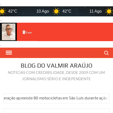
.
42°C
10 Ago
42°C
11 Ago
37
. .
.
Skip
Search
to
content
BLOG DO VALMIR ARAÚJO
NOTÍCIAS COM CREDIBILIDADE, DESDE 2009 COM UM
JORNALISMO SÉRIO E INDEPENDENTE
 apreende 80 motocicletas em São Luís durante ação integrada