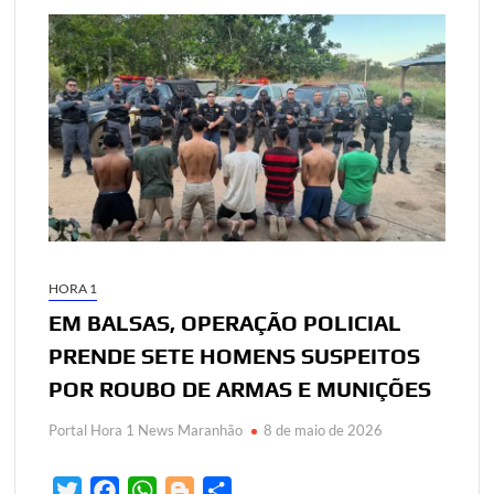
HORA 1
EM BALSAS, OPERAÇÃO POLICIAL
PRENDE SETE HOMENS SUSPEITOS
POR ROUBO DE ARMAS E MUNIÇÕES
Portal Hora 1 News Maranhão
8 de maio de 2026
T
F
W
B
S