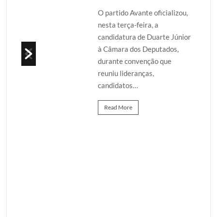
ré
O partido Avante oficializou,
noite
nesta terça-feira, a
candidatura de Duarte Júnior
ho
à Câmara dos Deputados,
durante convenção que
reuniu lideranças,
candidatos…
Read More