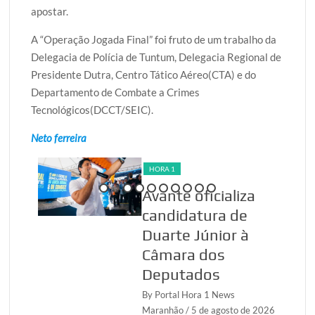
apostar.
A “Operação Jogada Final” foi fruto de um trabalho da
Delegacia de Polícia de Tuntum, Delegacia Regional de
Presidente Dutra, Centro Tático Aéreo(CTA) e do
Departamento de Combate a Crimes
Tecnológicos(DCCT/SEIC).
Neto ferreira
HORA 1
l,
Avante oficializa
candidatura de
 e
Duarte Júnior à
sa
Câmara dos
Deputados
ranhão
By Portal Hora 1 News
Maranhão
/ 5 de agosto de 2026