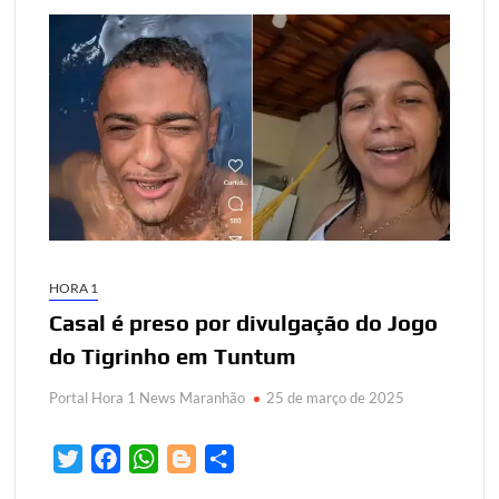
HORA 1
Casal é preso por divulgação do Jogo
do Tigrinho em Tuntum
Portal Hora 1 News Maranhão
25 de março de 2025
T
F
W
B
S
w
a
h
l
h