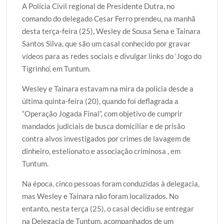
A Polícia Civil regional de Presidente Dutra, no
i
c
a
o
a
comando do delegado Cesar Ferro prendeu, na manhã
t
e
t
g
r
desta terça-feira (25), Wesley de Sousa Sena e Tainara
t
b
s
g
e
Santos Silva, que são um casal conhecido por gravar
e
o
A
e
vídeos para as redes sociais e divulgar links do ‘Jogo do
r
o
p
r
Tigrinho’, em Tuntum.
k
p
Wesley e Tainara estavam na mira da polícia desde a
última quinta-feira (20), quando foi deflagrada a
“Operação Jogada Final”, com objetivo de cumprir
mandados judiciais de busca domiciliar e de prisão
contra alvos investigados por crimes de lavagem de
dinheiro, estelionato e associação criminosa , em
Tuntum.
Na época, cinco pessoas foram conduzidas à delegacia,
mas Wesley e Tainara não foram localizados. No
entanto, nesta terça (25), o casal decidiu se entregar
na Delegacia de Tuntum, acompanhados de um