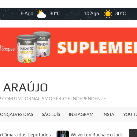
9 Ago
30°C
10 Ago
30°C
1
R ARAÚJO
09 COM UM JORNALISMO SÉRIO E INDEPENDENTE
ONÇALVES DIAS
SÃO LUÍS
INSTAGRAM
INSTA
YOU T
dos Deputados
Weverton Rocha é citado em decisão sobr