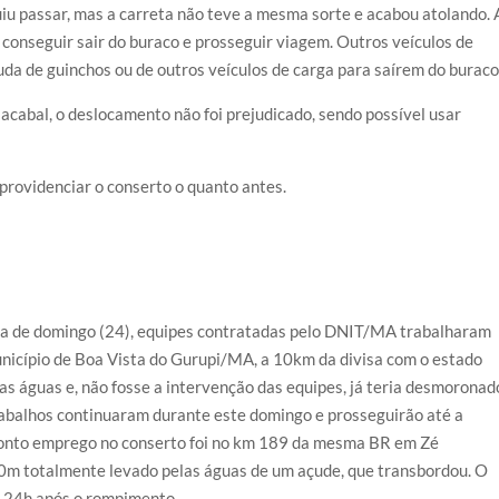
uiu passar, mas a carreta não teve a mesma sorte e acabou atolando. 
conseguir sair do buraco e prosseguir viagem. Outros veículos de
da de guinchos ou de outros veículos de carga para saírem do buraco
acabal, o deslocamento não foi prejudicado, sendo possível usar
providenciar o conserto o quanto antes.
da de domingo (24), equipes contratadas pelo DNIT/MA trabalharam
nicípio de Boa Vista do Gurupi/MA, a 10km da divisa com o estado
las águas e, não fosse a intervenção das equipes, já teria desmoronad
rabalhos continuaram durante este domingo e prosseguirão até a
pronto emprego no conserto foi no km 189 da mesma BR em Zé
0m totalmente levado pelas águas de um açude, que transbordou. O
os 24h após o rompimento.