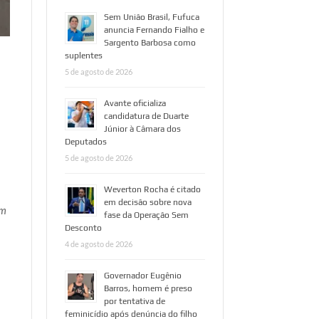
Sem União Brasil, Fufuca
anuncia Fernando Fialho e
Sargento Barbosa como
suplentes
5 de agosto de 2026
Avante oficializa
candidatura de Duarte
Júnior à Câmara dos
Deputados
5 de agosto de 2026
Weverton Rocha é citado
em decisão sobre nova
om
fase da Operação Sem
Desconto
4 de agosto de 2026
o
Governador Eugênio
Barros, homem é preso
por tentativa de
feminicídio após denúncia do filho