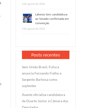
A
4 de agosto de 2026
.
Lahesio tem candidatura
ao Senado confirmada em
convenção
3 de agosto de 2026
Posts recentes
Sem União Brasil, Fufuca
anuncia Fernando Fialho e
Sargento Barbosa como
o
suplentes
Avante oficializa candidatura
de Duarte Júnior à Câmara dos
Deputados