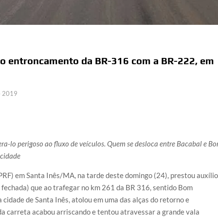
 no entroncamento da BR-316 com a BR-222, em
e 2019
era-lo perigoso ao fluxo de veículos. Quem se desloca entre Bacabal e B
 cidade
PRF) em Santa Inês/MA, na tarde deste domingo (24), prestou auxíli
a fechada) que ao trafegar no km 261 da BR 316, sentido Bom
a cidade de Santa Inês, atolou em uma das alças do retorno e
 carreta acabou arriscando e tentou atravessar a grande vala