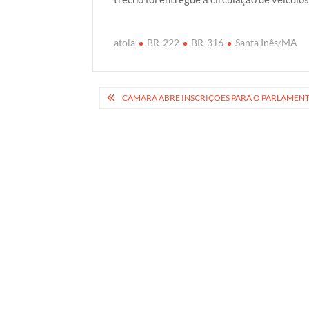
atola
BR-222
BR-316
Santa Inês/MA
Navegação
CÂMARA ABRE INSCRIÇÕES PARA O PARLAMENT
de
Post