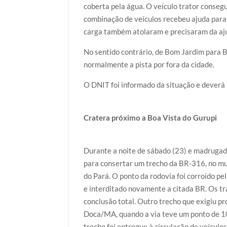
coberta pela água. O veículo trator conseg
combinação de veículos recebeu ajuda para 
carga também atolaram e precisaram da aju
No sentido contrário, de Bom Jardim para B
normalmente a pista por fora da cidade.
O DNIT foi informado da situação e deverá 
Cratera próximo a Boa Vista do Gurupi
Durante a noite de sábado (23) e madruga
para consertar um trecho da BR-316, no mu
do Pará. O ponto da rodovia foi corroído pe
e interditado novamente a citada BR. Os t
conclusão total. Outro trecho que exigiu 
Doca/MA, quando a via teve um ponto de 1
trecho foi entregue à circulação de veícul