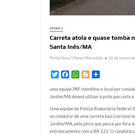
HORA 1
Carreta atola e quase tomba
Santa Inês/MA
Portal Hora 1 News Maranhão
26 de março d
T
F
W
B
S
w
a
h
l
h
uma equipe PRF interditou o local por consid
i
c
a
o
a
Jardim/MA deverá utilizar a pista que corta a
t
e
t
g
r
t
b
s
g
e
Uma equipe da Polícia Rodoviária Federal (
e
o
A
e
ao condutor de uma carreta baú (carroceri
r
o
p
r
Jardim/MA, pela pista que passa por fora d
k
p
entroncamento com a BR 222. O condutor da