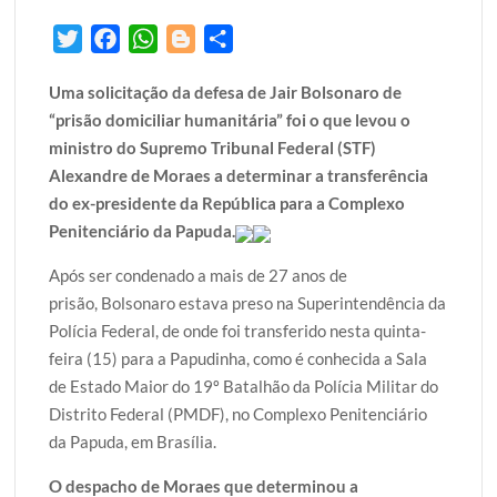
T
F
W
B
S
w
a
h
l
h
Uma solicitação da defesa de Jair Bolsonaro de
i
c
a
o
a
“prisão domiciliar humanitária” foi o que levou o
t
e
t
g
r
ministro do Supremo Tribunal Federal (STF)
t
b
s
g
e
Alexandre de Moraes a determinar a transferência
e
o
A
e
do ex-presidente da República para a Complexo
r
o
p
r
Penitenciário da Papuda.
k
p
Após ser condenado a mais de 27 anos de
prisão, Bolsonaro estava preso na Superintendência da
Polícia Federal, de onde foi transferido nesta quinta-
feira (15) para a Papudinha, como é conhecida a Sala
de Estado Maior do 19º Batalhão da Polícia Militar do
Distrito Federal (PMDF), no Complexo Penitenciário
da Papuda, em Brasília.
O despacho de Moraes que determinou a