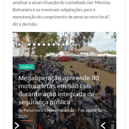
analisar a atual situação do custodiado Jair Messias
Bolsonaro e as eventuais adaptações para a
manutenção do cumprimento de pena no novo local”,
diz a decisão.
HORA 1
HO
Megaoperação apreende 80
motocicletas em São Luís
Ve
,
durante ação integrada de
ao
segurança pública
2
By Portal Hora 1 News Maranhão
/ 7 de agosto de
By 
2026
20