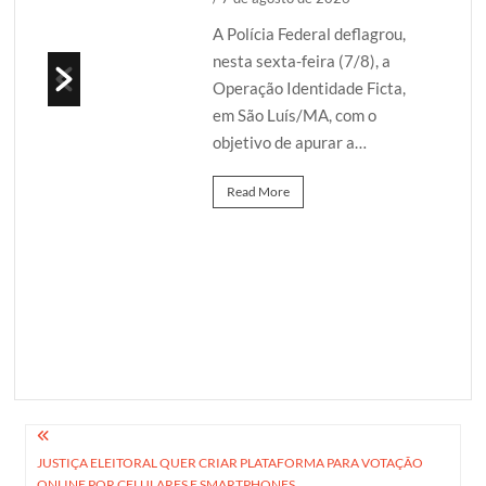
A Polícia Federal deflagrou,
a
nesta sexta-feira (7/8), a
lo na
Operação Identidade Ficta,
e
em São Luís/MA, com o
over
objetivo de apurar a…
ngo
Read More
Navegação
JUSTIÇA ELEITORAL QUER CRIAR PLATAFORMA PARA VOTAÇÃO
de
ONLINE POR CELULARES E SMARTPHONES