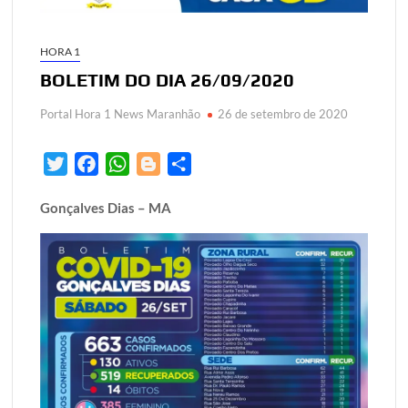
HORA 1
BOLETIM DO DIA 26/09/2020
Portal Hora 1 News Maranhão
26 de setembro de 2020
T
F
W
B
S
w
a
h
l
h
Gonçalves Dias – MA
i
c
a
o
a
t
e
t
g
r
t
b
s
g
e
e
o
A
e
r
o
p
r
k
p