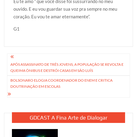
Eu te amo ” que você disse foi sussurrando no meu
ouvido. E eu vou guardar sua voz pra sempre no meu
coração. Eu vou te amar eternamente”.
G1
Navegação
APÓS ASSASSINATO DE TRÊS JOVENS, A POPULAÇÃO SE REVOLTA E
de
QUEIMA ÔNIBUS E DESTRÓI CASAS EM SÃO LUÍS
Post
BOLSONARO ELOGIA COORDENADOR DO ENEM E CRITICA
DOUTRINAÇÃO EM ESCOLAS
GDCAST A Fina Arte de Dialogar