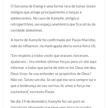
O Sarcoma de Ewing é uma forma rara de tumor ósseo
maligno que atinge principalmente crianças e
adolescentes. No caso de Kamylle, atingiu o
retroperitônio, um espaço anatômico que fica atrás da
cavidade abdominal.
A morte de Kamylle foi confirmada por Paula Marinho,
mãe da influencer, na madrugada desta sexta-feira (4).
“Em respeito a todos vocês que oraram, torceram,
ajudaram… tiro minhas últimas forças para vir até aqui
informar a todos que parte de mim se foi. Deus me deu,
Deus tirou. Se vou entender os propósitos de Deus?
Não sei. Talvez um dia. Só sei que ela será sempre luz e
que a lembrança do seu sorriso, fé, amor e força me
sustentará”, escreveu Paula.
No dia 19 de dezembro, Kamylle fez um post no
Instagram afirmando que teve uma piora no quadro,