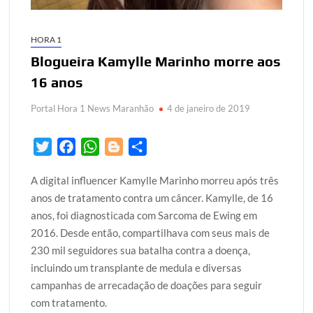
HORA 1
Blogueira Kamylle Marinho morre aos
16 anos
Portal Hora 1 News Maranhão
4 de janeiro de 2019
T
F
W
B
S
w
a
h
l
h
A digital influencer Kamylle Marinho morreu após três
i
c
a
o
a
anos de tratamento contra um câncer. Kamylle, de 16
t
e
t
g
r
anos, foi diagnosticada com Sarcoma de Ewing em
t
b
s
g
e
2016. Desde então, compartilhava com seus mais de
e
o
A
e
230 mil seguidores sua batalha contra a doença,
r
o
p
r
incluindo um transplante de medula e diversas
k
p
campanhas de arrecadação de doações para seguir
com tratamento.