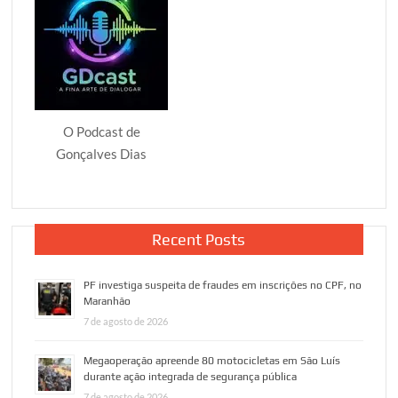
O Podcast de
Gonçalves Dias
Recent Posts
PF investiga suspeita de fraudes em inscrições no CPF, no
Maranhão
7 de agosto de 2026
Megaoperação apreende 80 motocicletas em São Luís
durante ação integrada de segurança pública
7 de agosto de 2026