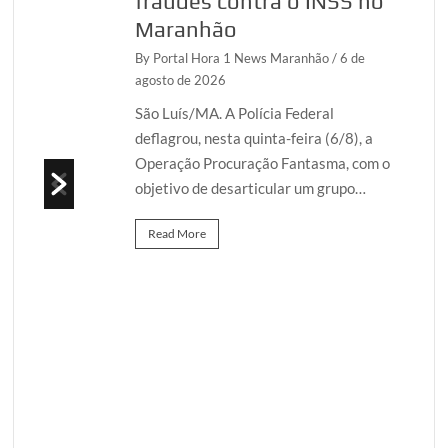
fraudes contra o INSS no
Maranhão
26
By Portal Hora 1 News Maranhão
/ 6 de
agosto de 2026
ão
/ 6
São Luís/MA. A Polícia Federal
deflagrou, nesta quinta-feira (6/8), a
Operação Procuração Fantasma, com o
o
objetivo de desarticular um grupo…
l nas
s…
Read More