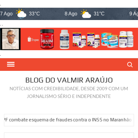
.
o
33°C
8 Ago
31°C
9 Ago
. .
.
Skip
Search
to
content
BLOG DO VALMIR ARAÚJO
NOTÍCIAS COM CREDIBILIDADE, DESDE 2009 COM UM
JORNALISMO SÉRIO E INDEPENDENTE
bate esquema de fraudes contra o INSS no Maranhão
PF com