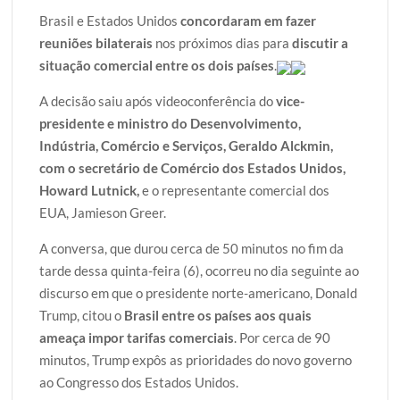
w
a
h
l
h
Brasil e Estados Unidos
concordaram em fazer
i
c
a
o
a
reuniões bilaterais
nos próximos dias para
discutir a
t
e
t
g
r
situação comercial entre os dois países
.
t
b
s
g
e
e
o
A
e
A decisão saiu após videoconferência do
vice-
r
o
p
r
presidente e ministro do Desenvolvimento,
k
p
Indústria, Comércio e Serviços, Geraldo Alckmin,
com o secretário de Comércio dos Estados Unidos,
Howard Lutnick,
e o representante comercial dos
EUA, Jamieson Greer.
A conversa, que durou cerca de 50 minutos no fim da
tarde dessa quinta-feira (6), ocorreu no dia seguinte ao
discurso em que o presidente norte-americano, Donald
Trump, citou o
Brasil entre os países aos quais
ameaça impor tarifas comerciais
. Por cerca de 90
minutos, Trump expôs as prioridades do novo governo
ao Congresso dos Estados Unidos.