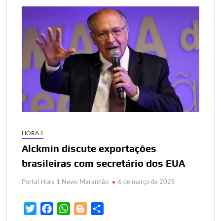
HORA 1
Alckmin discute exportações
brasileiras com secretário dos EUA
Portal Hora 1 News Maranhão
6 de março de 2025
T
F
W
B
S