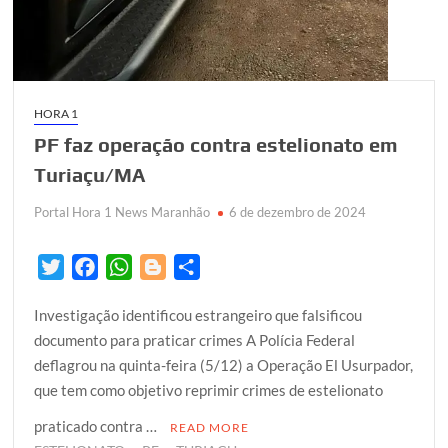
HORA 1
PF faz operação contra estelionato em
Turiaçu/MA
Portal Hora 1 News Maranhão
6 de dezembro de 2024
T
F
W
B
S
w
a
h
l
h
Investigação identificou estrangeiro que falsificou
i
c
a
o
a
documento para praticar crimes A Polícia Federal
t
e
t
g
r
deflagrou na quinta-feira (5/12) a Operação El Usurpador,
t
b
s
g
e
que tem como objetivo reprimir crimes de estelionato
e
o
A
e
r
o
p
r
praticado contra …
READ MORE