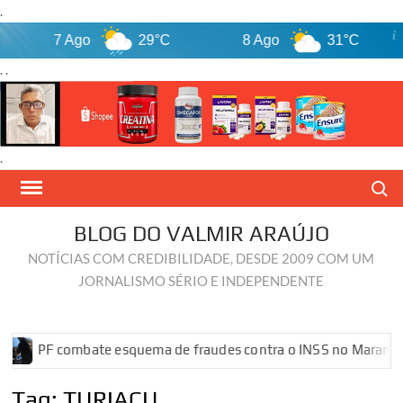
.
7 Ago
29°C
8 Ago
31°C
. .
.
Skip
Search
to
content
BLOG DO VALMIR ARAÚJO
NOTÍCIAS COM CREDIBILIDADE, DESDE 2009 COM UM
JORNALISMO SÉRIO E INDEPENDENTE
PF combate esquema de fraudes contra o INSS no Maranhão
Tag:
TURIAÇU