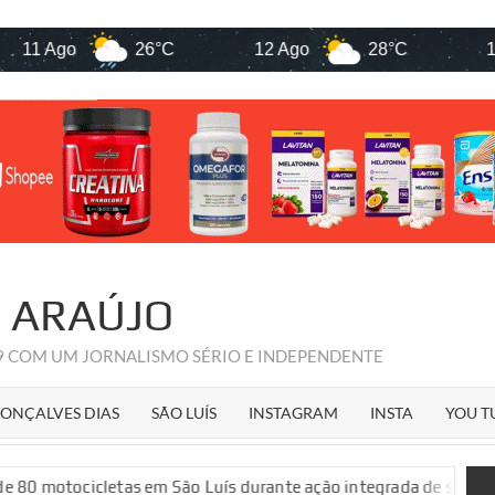
 Ago
26°C
12 Ago
28°C
13 Ago
R ARAÚJO
09 COM UM JORNALISMO SÉRIO E INDEPENDENTE
ONÇALVES DIAS
SÃO LUÍS
INSTAGRAM
INSTA
YOU T
cletas em São Luís durante ação integrada de segurança públi