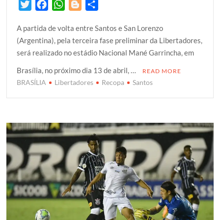
T
F
W
B
S
w
a
h
l
h
A partida de volta entre Santos e San Lorenzo
i
c
a
o
a
(Argentina), pela terceira fase preliminar da Libertadores,
t
e
t
g
r
será realizado no estádio Nacional Mané Garrincha, em
t
b
s
g
e
e
o
A
e
Brasília, no próximo dia 13 de abril, …
READ MORE
r
o
p
r
BRASÍLIA
Libertadores
Recopa
Santos
k
p