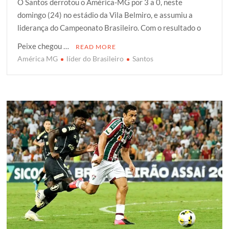
O Santos derrotou o América-MG por 3 a 0, neste
i
c
a
o
a
domingo (24) no estádio da Vila Belmiro, e assumiu a
t
e
t
g
r
liderança do Campeonato Brasileiro. Com o resultado o
t
b
s
g
e
e
o
A
e
Peixe chegou …
READ MORE
r
o
p
r
América MG
líder do Brasileiro
Santos
k
p