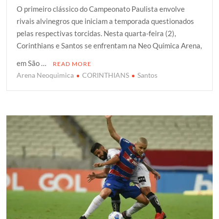
O primeiro clássico do Campeonato Paulista envolve
i
c
a
o
a
rivais alvinegros que iniciam a temporada questionados
t
e
t
g
r
pelas respectivas torcidas. Nesta quarta-feira (2),
t
b
s
g
e
Corinthians e Santos se enfrentam na Neo Química Arena,
e
o
A
e
r
o
p
r
em São …
READ MORE
k
p
Arena Neoquimica
CORINTHIANS
Santos