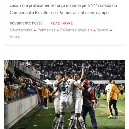
casa, com praticamente força máxima pela 14ª rodada do
t
e
t
g
r
Campeonato Brasileiro, o Palmeiras entra em campo
t
b
s
g
e
e
o
A
e
novamente nesta …
READ MORE
r
o
p
r
Libertadores
Palmeiras
Peñarol (Uruguai)
Santos
k
p
Vasco