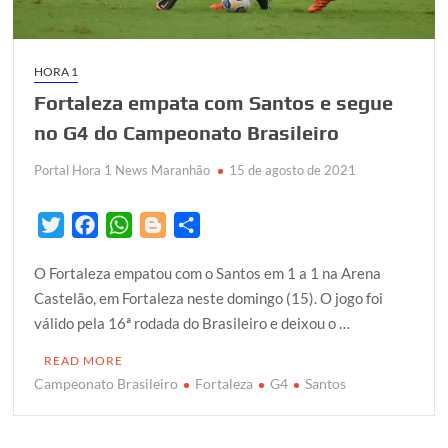
HORA 1
Fortaleza empata com Santos e segue
no G4 do Campeonato Brasileiro
Portal Hora 1 News Maranhão
15 de agosto de 2021
T
F
W
B
S
w
a
h
l
h
O Fortaleza empatou com o Santos em 1 a 1 na Arena
i
c
a
o
a
Castelão, em Fortaleza neste domingo (15). O jogo foi
t
e
t
g
r
válido pela 16ª rodada do Brasileiro e deixou o …
t
b
s
g
e
e
o
A
e
READ MORE
r
o
p
r
Campeonato Brasileiro
Fortaleza
G4
Santos
k
p