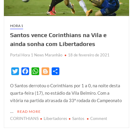
HORA 1
Santos vence Corinthians na Vila e
ainda sonha com Libertadores
Portal Hora 1 News Maranhão
18 de fevereiro de 2021
T
F
W
B
S
w
a
h
l
h
O Santos derrotou o Corinthians por 1 a 0, na noite desta
i
c
a
o
a
quarta-feira (17), no estádio da Vila Belmiro. Com a
t
e
t
g
r
vitória na partida atrasada da 33ª rodada do Campeonato
t
b
s
g
e
e
o
A
e
…
READ MORE
r
o
p
r
CORINTHIANS
Libertadores
Santos
on
Comment
k
p
Santos
vence