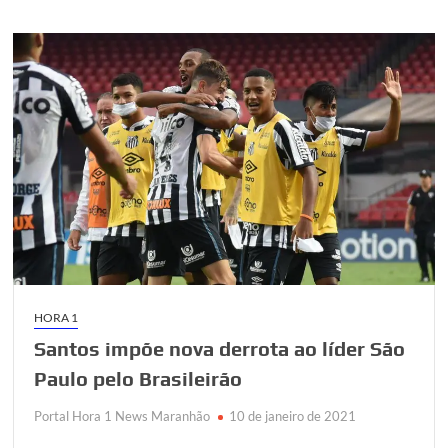
Corinthians
na
Vila
e
ainda
sonha
com
Libertadores
HORA 1
Santos impõe nova derrota ao líder São
Paulo pelo Brasileirão
Portal Hora 1 News Maranhão
10 de janeiro de 2021