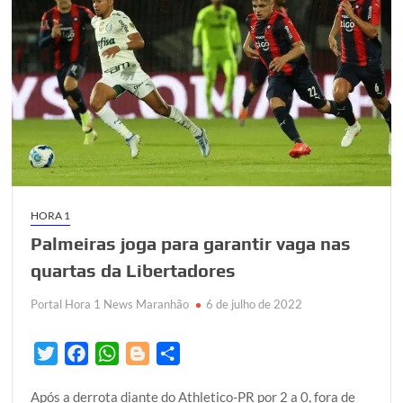
HORA 1
Palmeiras joga para garantir vaga nas
quartas da Libertadores
Portal Hora 1 News Maranhão
6 de julho de 2022
T
F
W
B
S
w
a
h
l
h
Após a derrota diante do Athletico-PR por 2 a 0, fora de
i
c
a
o
a