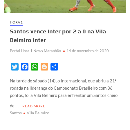
HORA 1
Santos vence Inter por 2 a 0 na ViIa
Belmiro Inter
Portal Hora 1 News Maranhão
14 de novembro de 2020
T
F
W
B
S
w
a
h
l
h
Na tarde de sábado (14), o Internacional, que abriu a 21ª
i
c
a
o
a
rodada na liderança do Campeonato Brasileiro com 36
t
e
t
g
r
pontos, foi à Vila Belmiro para enfrentar um Santos cheio
t
b
s
g
e
e
o
A
e
de …
READ MORE
r
o
p
r
Santos
ViIa Belmiro
k
p