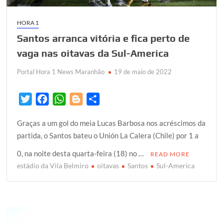
HORA 1
Santos arranca vitória e fica perto de
vaga nas oitavas da Sul-America
Portal Hora 1 News Maranhão
19 de maio de 2022
T
F
W
B
S
w
a
h
l
h
Graças a um gol do meia Lucas Barbosa nos acréscimos da
i
c
a
o
a
partida, o Santos bateu o Unión La Calera (Chile) por 1 a
t
e
t
g
r
t
b
s
g
e
0, na noite desta quarta-feira (18) no …
READ MORE
e
o
A
e
estádio da Vila Belmiro
oitavas
Santos
Sul-America
r
o
p
r
k
p