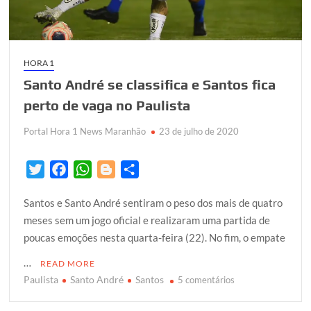
HORA 1
Santo André se classifica e Santos fica
perto de vaga no Paulista
Portal Hora 1 News Maranhão
23 de julho de 2020
T
F
W
B
S
w
a
h
l
h
Santos e Santo André sentiram o peso dos mais de quatro
i
c
a
o
a
meses sem um jogo oficial e realizaram uma partida de
t
e
t
g
r
poucas emoções nesta quarta-feira (22). No fim, o empate
t
b
s
g
e
e
o
A
e
…
READ MORE
r
o
p
r
Paulista
Santo André
Santos
em
5 comentários
k
p
Santo
André