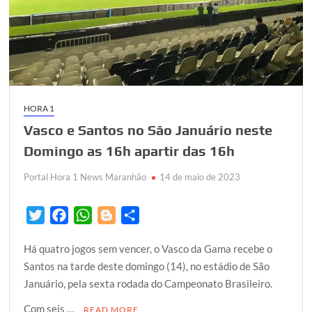
HORA 1
Vasco e Santos no São Januário neste
Domingo as 16h apartir das 16h
Portal Hora 1 News Maranhão
14 de maio de 2023
T
F
W
B
S
w
a
h
l
h
Há quatro jogos sem vencer, o Vasco da Gama recebe o
i
c
a
o
a
Santos na tarde deste domingo (14), no estádio de São
t
e
t
g
r
Januário, pela sexta rodada do Campeonato Brasileiro.
t
b
s
g
e
e
o
A
e
Com seis …
READ MORE