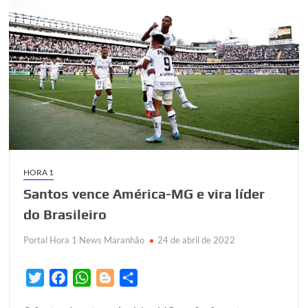
HORA 1
Santos vence América-MG e vira líder
do Brasileiro
Portal Hora 1 News Maranhão
24 de abril de 2022
T
F
W
B
S
w
a
h
l
h