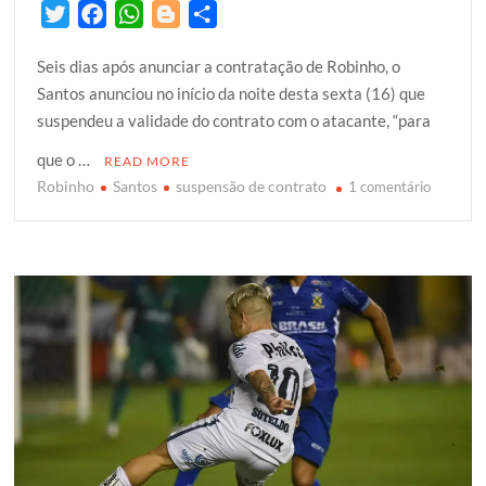
T
F
W
B
S
w
a
h
l
h
Seis dias após anunciar a contratação de Robinho, o
i
c
a
o
a
Santos anunciou no início da noite desta sexta (16) que
t
e
t
g
r
suspendeu a validade do contrato com o atacante, “para
t
b
s
g
e
e
o
A
e
que o …
READ MORE
r
o
p
r
Robinho
Santos
suspensão de contrato
em
1 comentário
k
p
Robinho
e
Santos
anuncia
suspens
de
contrato