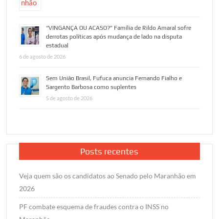
“VINGANÇA OU ACASO?” Família de Rildo Amaral sofre
derrotas políticas após mudança de lado na disputa
estadual
6 de agosto de 2026
Sem União Brasil, Fufuca anuncia Fernando Fialho e
Sargento Barbosa como suplentes
5 de agosto de 2026
Posts recentes
Veja quem são os candidatos ao Senado pelo Maranhão em
2026
PF combate esquema de fraudes contra o INSS no