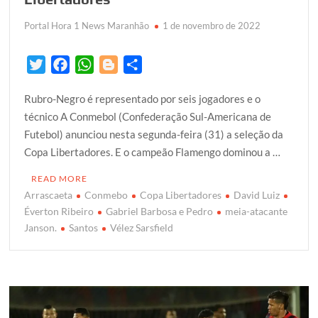
Portal Hora 1 News Maranhão
1 de novembro de 2022
T
F
W
B
S
w
a
h
l
h
Rubro-Negro é representado por seis jogadores e o
i
c
a
o
a
técnico A Conmebol (Confederação Sul-Americana de
t
e
t
g
r
Futebol) anunciou nesta segunda-feira (31) a seleção da
t
b
s
g
e
Copa Libertadores. E o campeão Flamengo dominou a …
e
o
A
e
r
o
p
r
READ MORE
k
p
Arrascaeta
Conmebo
Copa Libertadores
David Luiz
Éverton Ribeiro
Gabriel Barbosa e Pedro
meia-atacante
Janson.
Santos
Vélez Sarsfield