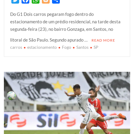
w
a
h
l
h
Do G1 Dois carros pegaram fogo dentro do
i
c
a
o
a
estacionamento de um prédio residencial, na tarde desta
t
e
t
g
r
segunda-feira (23), no bairro Gonzaga, em Santos, no
t
b
s
g
e
e
o
A
e
litoral de São Paulo. Segundo apurado …
READ MORE
r
o
p
r
carros
estacionamento
Fogo
Santos
SP
k
p