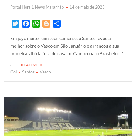
Portal Hora 1 News Maranhão
14 de maio de 2023
T
F
W
B
S
w
a
h
l
h
Em jogo muito ruim tecnicamente, o Santos levou a
i
c
a
o
a
melhor sobre o Vasco em São Januário e arrancou a sua
t
e
t
g
r
primeira vitória fora de casa no Campeonato Brasileiro: 1
t
b
s
g
e
e
o
A
e
a …
READ MORE
r
o
p
r
Gol
Santos
Vasco
k
p