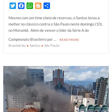
T
F
W
B
S
w
a
h
l
h
Mesmo com um time cheio de reservas, o Santos levou a
i
c
a
o
a
melhor no clássico contra o São Paulo neste domingo (10),
t
e
t
g
r
no Morumbi. Além de vencer o líder da Série A do
t
b
s
g
e
e
o
A
e
Campeonato Brasileiro por …
READ MORE
r
o
p
r
Brasileirão
Santos
São Paulo
k
p