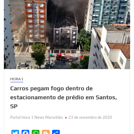
HORA 1
Carros pegam fogo dentro de
estacionamento de prédio em Santos,
SP
Portal Hora 1 News Maranhão
23 de novembro de 2020
T
F
W
B
S