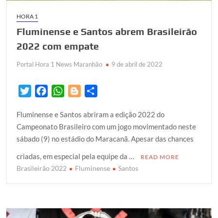
HORA 1
Fluminense e Santos abrem Brasileirão
2022 com empate
Portal Hora 1 News Maranhão
9 de abril de 2022
T
F
W
B
S
w
a
h
l
h
Fluminense e Santos abriram a edição 2022 do
i
c
a
o
a
Campeonato Brasileiro com um jogo movimentado neste
t
e
t
g
r
sábado (9) no estádio do Maracanã. Apesar das chances
t
b
s
g
e
e
o
A
e
criadas, em especial pela equipe da …
READ MORE
r
o
p
r
Brasileirão 2022
Fluminense
Santos
k
p