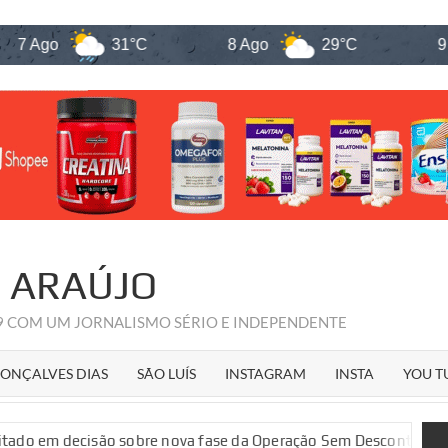
Ago
31°C
8 Ago
29°C
9 Ago
R ARAÚJO
09 COM UM JORNALISMO SÉRIO E INDEPENDENTE
ONÇALVES DIAS
SÃO LUÍS
INSTAGRAM
INSTA
YOU T
 decisão sobre nova fase da Operação Sem Desconto
Go