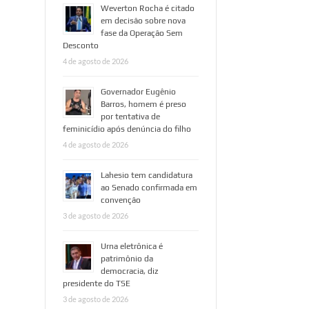
Weverton Rocha é citado
em decisão sobre nova
fase da Operação Sem
Desconto
4 de agosto de 2026
Governador Eugênio
Barros, homem é preso
por tentativa de
feminicídio após denúncia do filho
4 de agosto de 2026
Lahesio tem candidatura
ao Senado confirmada em
convenção
3 de agosto de 2026
Urna eletrônica é
patrimônio da
democracia, diz
presidente do TSE
3 de agosto de 2026