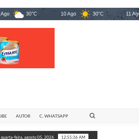
30°C
10 Ago
30°C
11 Ago
Search for:
UBE
AUTOR
C. WHATSAPP
vernador Eugênio Barros, homem é preso por tentativa de femini
quarta-feira, agosto 05, 2026
12:55:37 AM