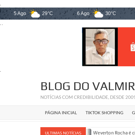
.
5 Ago
29°C
6 Ago
30°C
7 
. .
.
Skip
BLOG DO VALMI
to
content
NOTÍCIAS COM CREDIBILIDADE, DESDE 20
PÁGINA INICIAL
TIKTOK SHOPPING
G
nior à Câmara dos Deputados
Weverton Rocha é citado em
ULTIMAS NOTÍCIAS