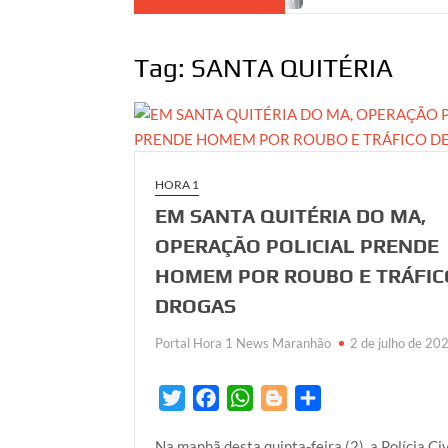
Tag:
SANTA QUITÉRIA
HORA 1
EM SANTA QUITÉRIA DO MA,
OPERAÇÃO POLICIAL PRENDE
HOMEM POR ROUBO E TRÁFIC
DROGAS
Portal Hora 1 News Maranhão
2 de julho de 20
T
F
W
B
S
w
a
h
l
h
Na manhã desta quinta-feira (2), a Polícia Civ