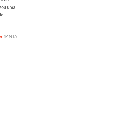
izou uma
do
SANTA