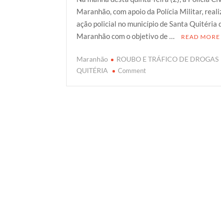
i
c
a
o
a
Maranhão, com apoio da Polícia Militar, real
t
e
t
g
r
ação policial no município de Santa Quitéria 
t
b
s
g
e
Maranhão com o objetivo de …
READ MORE
e
o
A
e
r
o
p
r
Maranhão
ROUBO E TRÁFICO DE DROGAS
k
p
on
QUITÉRIA
Comment
EM
SANTA
QUITÉRIA
DO
MA,
OPERAÇÃO
POLICIAL
PRENDE
HOMEM
POR
ROUBO
E
TRÁFICO