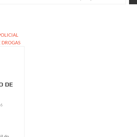
O DE
26
il do