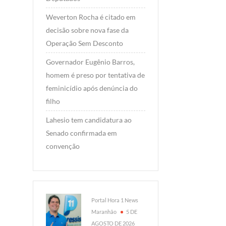
Weverton Rocha é citado em
decisão sobre nova fase da
Operação Sem Desconto
Governador Eugênio Barros,
homem é preso por tentativa de
feminicídio após denúncia do
filho
Lahesio tem candidatura ao
Senado confirmada em
convenção
Portal Hora 1 News
Maranhão
5 DE
AGOSTO DE 2026