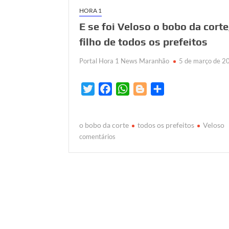
HORA 1
E se foi Veloso o bobo da corte
filho de todos os prefeitos
Portal Hora 1 News Maranhão
5 de março de 2
T
F
W
B
S
w
a
h
l
h
i
c
a
o
a
o bobo da corte
todos os prefeitos
Veloso
t
e
t
g
r
em
comentários
t
b
s
g
e
E
e
o
A
e
se
r
o
p
r
foi
Veloso
k
p
o
bobo
da
corte,