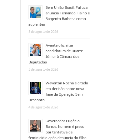
Sem União Brasil, Fufuca
anuncia Fernando Fialho e
Sargento Barbosa como
suplentes
5 de agosto de 2026
Avante oficializa
candidatura de Duarte
Júnior à Câmara dos
Deputados
5 de agosto de 2026
Weverton Rocha é citado
em decisão sobre nova
fase da Operação Sem
Desconto
4 de agosto de 2026
Governador Eugênio
Barros, homem é preso
por tentativa de
feminicídio após denúncia do filho