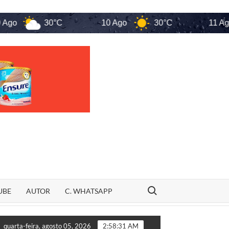
30°C
10 Ago
30°C
11 Ago
Search for:
UBE
AUTOR
C. WHATSAPP
Weverton Rocha é citado em decisão sobre nova fase da Op
quarta-feira, agosto 05, 2026
2:58:31 AM