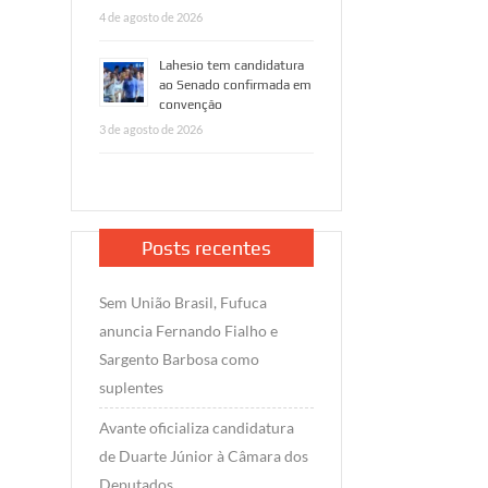
4 de agosto de 2026
Lahesio tem candidatura
ao Senado confirmada em
convenção
3 de agosto de 2026
Posts recentes
Sem União Brasil, Fufuca
anuncia Fernando Fialho e
Sargento Barbosa como
suplentes
Avante oficializa candidatura
de Duarte Júnior à Câmara dos
Deputados