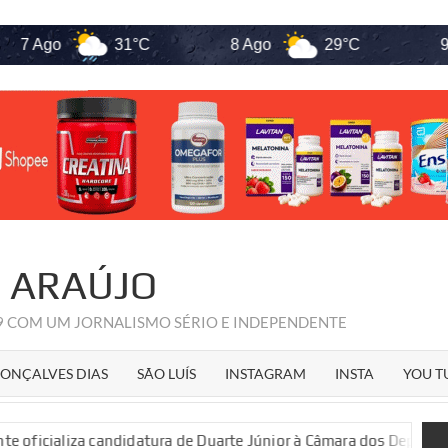
 Ago
31°C
8 Ago
29°C
9 Ago
R ARAÚJO
09 COM UM JORNALISMO SÉRIO E INDEPENDENTE
ONÇALVES DIAS
SÃO LUÍS
INSTAGRAM
INSTA
YOU T
ializa candidatura de Duarte Júnior à Câmara dos Deputados