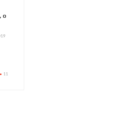
, o
019
11