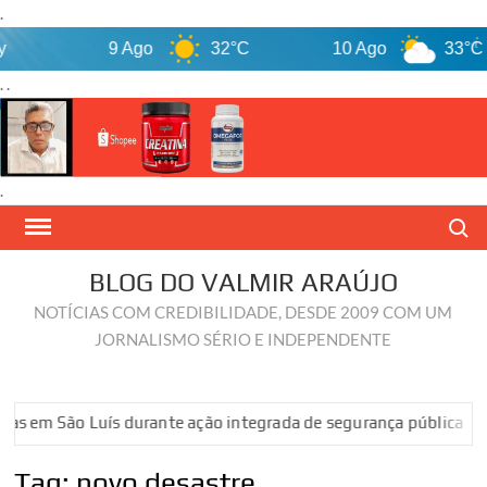
.
9 Ago
32°C
10 Ago
33°C
. .
.
Skip
Search
to
content
BLOG DO VALMIR ARAÚJO
NOTÍCIAS COM CREDIBILIDADE, DESDE 2009 COM UM
JORNALISMO SÉRIO E INDEPENDENTE
 São Luís durante ação integrada de segurança pública
Veja
Tag:
novo desastre