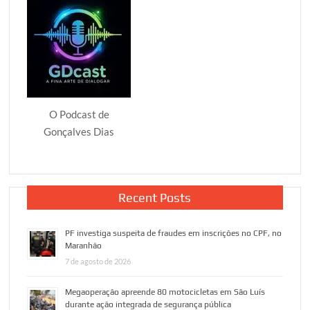
Samarco
O Podcast de
Gonçalves Dias
Recent Posts
PF investiga suspeita de fraudes em inscrições no CPF, no
Maranhão
7 de agosto de 2026
Megaoperação apreende 80 motocicletas em São Luís
durante ação integrada de segurança pública