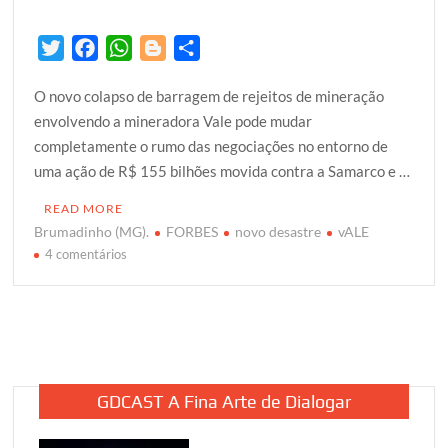
T
F
W
B
S
w
a
h
l
h
O novo colapso de barragem de rejeitos de mineração
i
c
a
o
a
envolvendo a mineradora Vale pode mudar
t
e
t
g
r
completamente o rumo das negociações no entorno de
t
b
s
g
e
uma ação de R$ 155 bilhões movida contra a Samarco e …
e
o
A
e
r
o
p
r
READ MORE
k
p
Brumadinho (MG).
FORBES
novo desastre
vALE
em
4 comentários
MPF:
novo
desastre
com
Vale
pode
GDCAST A Fina Arte de Dialogar
mudar
caso