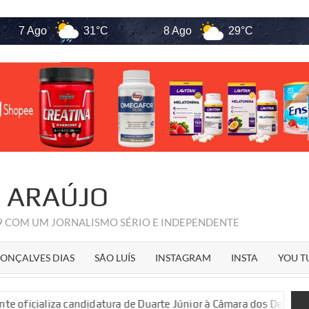
 Ago
31°C
8 Ago
29°C
9 Ag
R ARAÚJO
09 COM UM JORNALISMO SÉRIO E INDEPENDENTE
ONÇALVES DIAS
SÃO LUÍS
INSTAGRAM
INSTA
YOU T
aliza candidatura de Duarte Júnior à Câmara dos Deputados