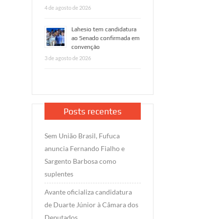
4 de agosto de 2026
Lahesio tem candidatura
ao Senado confirmada em
convenção
3 de agosto de 2026
Posts recentes
Sem União Brasil, Fufuca
anuncia Fernando Fialho e
Sargento Barbosa como
suplentes
Avante oficializa candidatura
de Duarte Júnior à Câmara dos
Deputados