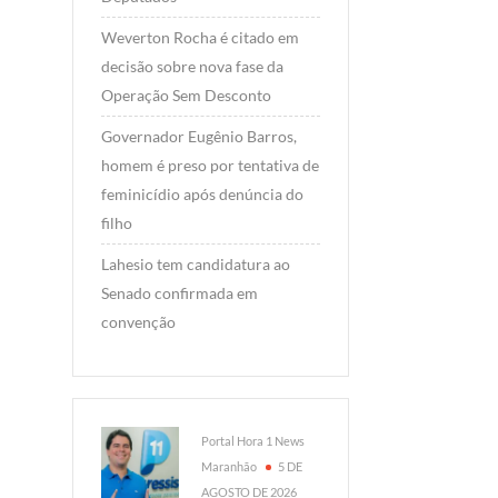
Weverton Rocha é citado em
decisão sobre nova fase da
Operação Sem Desconto
Governador Eugênio Barros,
homem é preso por tentativa de
feminicídio após denúncia do
filho
Lahesio tem candidatura ao
Senado confirmada em
convenção
Portal Hora 1 News
Maranhão
5 DE
AGOSTO DE 2026