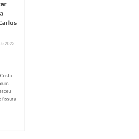
zar
ra
Carlos
 de 2023
n Costa
omum.
resceu
 fissura