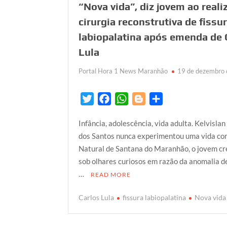
“Nova vida”, diz jovem ao reali
cirurgia reconstrutiva de fissu
labiopalatina após emenda de 
Lula
Portal Hora 1 News Maranhão
19 de dezembro
T
F
W
B
S
w
a
h
l
h
Infância, adolescência, vida adulta. Kelvisla
i
c
a
o
a
dos Santos nunca experimentou uma vida c
t
e
t
g
r
Natural de Santana do Maranhão, o jovem c
t
b
s
g
e
sob olhares curiosos em razão da anomalia de
e
o
A
e
…
READ MORE
r
o
p
r
k
p
Carlos Lula
fissura labiopalatina
Nova vida