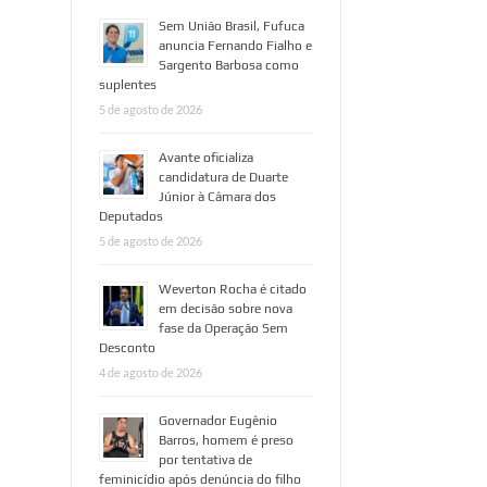
Sem União Brasil, Fufuca
anuncia Fernando Fialho e
Sargento Barbosa como
suplentes
5 de agosto de 2026
Avante oficializa
candidatura de Duarte
Júnior à Câmara dos
Deputados
5 de agosto de 2026
Weverton Rocha é citado
em decisão sobre nova
fase da Operação Sem
Desconto
4 de agosto de 2026
Governador Eugênio
Barros, homem é preso
por tentativa de
feminicídio após denúncia do filho