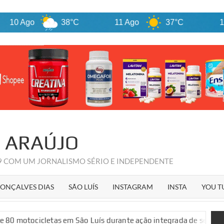
 Ago
38°C
11 Ago
37°C
12 Ago
R ARAÚJO
09 COM UM JORNALISMO SÉRIO E INDEPENDENTE
ONÇALVES DIAS
SÃO LUÍS
INSTAGRAM
INSTA
YOU T
cletas em São Luís durante ação integrada de segurança públic