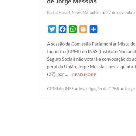
de Jorge Messias
Portal Hora 1 News Maranhão
27 de novembro
T
F
W
B
S
w
a
h
l
h
A sessão da Comissão Parlamentar Mista de
i
c
a
o
a
Inquérito (CPMI) do INSS (Instituto Nacional
t
e
t
g
r
Seguro Social) não votará a convocação do 
t
b
s
g
e
geral da União, Jorge Messias, nesta quinta-
e
o
A
e
(27), por …
READ MORE
r
o
p
r
k
p
CPMI do INSS
Investigação da CPMI
Jorge