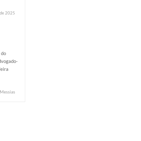
 de 2025
 do
advogado-
feira
 Messias