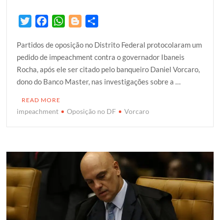
T
F
W
B
S
w
a
h
l
h
Partidos de oposição no Distrito Federal protocolaram um
i
c
a
o
a
pedido de impeachment contra o governador Ibaneis
t
e
t
g
r
Rocha, após ele ser citado pelo banqueiro Daniel Vorcaro,
t
b
s
g
e
dono do Banco Master, nas investigações sobre a …
e
o
A
e
r
o
p
r
READ MORE
k
p
impeachment
Oposição no DF
Vorcaro