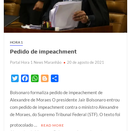
HORA 1
Pedido de impeachment
Portal Hora 1 News Maranhão
20 de agosto de 2021
T
F
W
B
S
w
a
h
l
h
Bolsonaro formaliza pedido de impeachement de
i
c
a
o
a
Alexandre de Moraes O presidente Jair Bolsonaro entrou
t
e
t
g
r
com pedido de impeachment contra o ministro Alexandre
t
b
s
g
e
de Moraes, do Supremo Tribunal Federal (STF). O texto foi
e
o
A
e
r
o
p
r
protocolado …
READ MORE