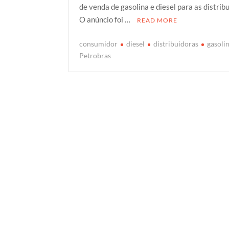
de venda de gasolina e diesel para as distrib
t
b
s
g
e
O anúncio foi …
READ MORE
e
o
A
e
r
o
p
r
consumidor
diesel
distribuidoras
gasoli
k
p
Petrobras