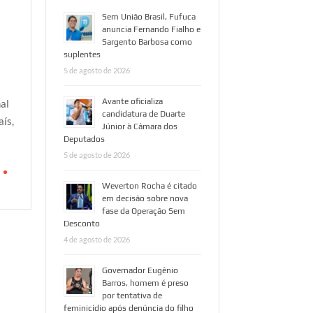
Sem União Brasil, Fufuca
anuncia Fernando Fialho e
Sargento Barbosa como
suplentes
5 de agosto de 2026
Avante oficializa
al
candidatura de Duarte
ís,
Júnior à Câmara dos
Deputados
5 de agosto de 2026
Weverton Rocha é citado
em decisão sobre nova
fase da Operação Sem
Desconto
4 de agosto de 2026
Governador Eugênio
Barros, homem é preso
por tentativa de
feminicídio após denúncia do filho