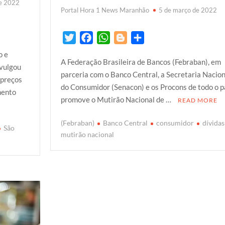
de 2022
Portal Hora 1 News Maranhão
5 de março de 2022
T
F
W
B
S
w
a
h
l
h
o e
A Federação Brasileira de Bancos (Febraban), em
i
c
a
o
a
vulgou
parceria com o Banco Central, a Secretaria Nacion
t
e
t
g
r
 preços
do Consumidor (Senacon) e os Procons de todo o pa
t
b
s
g
e
mento
promove o Mutirão Nacional de …
READ MORE
e
o
A
e
r
o
p
r
(Febraban)
Banco Central
consumidor
dívidas
São
k
p
mutirão nacional