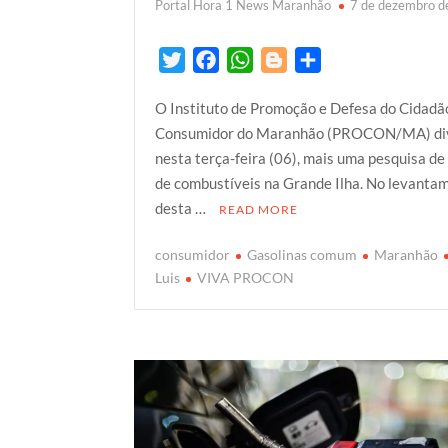
Portal Hora 1 News Maranhão
7 de dezembro 
T
F
W
B
S
w
a
h
l
h
O Instituto de Promoção e Defesa do Cidadã
i
c
a
o
a
Consumidor do Maranhão (PROCON/MA) di
t
e
t
g
r
nesta terça-feira (06), mais uma pesquisa de
t
b
s
g
e
de combustíveis na Grande Ilha. No levanta
e
o
A
e
desta …
READ MORE
r
o
p
r
k
p
consumidor
Gasolinas comum
Maranhão
Luis
VIVA PROCON