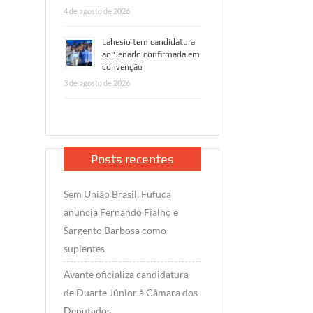
4 de agosto de 2026
Lahesio tem candidatura
ao Senado confirmada em
convenção
3 de agosto de 2026
Posts recentes
Sem União Brasil, Fufuca
anuncia Fernando Fialho e
Sargento Barbosa como
suplentes
Avante oficializa candidatura
de Duarte Júnior à Câmara dos
Deputados