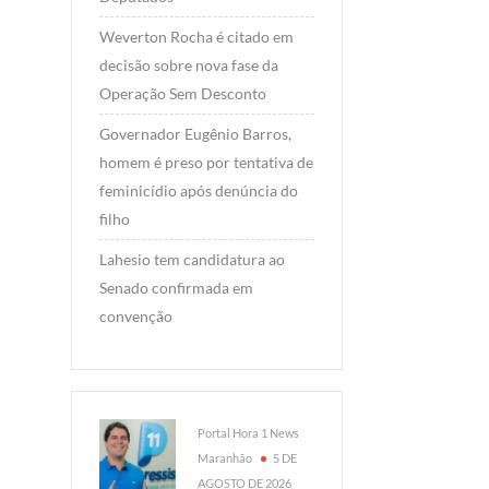
Weverton Rocha é citado em
decisão sobre nova fase da
Operação Sem Desconto
Governador Eugênio Barros,
homem é preso por tentativa de
feminicídio após denúncia do
filho
Lahesio tem candidatura ao
Senado confirmada em
convenção
Portal Hora 1 News
Maranhão
5 DE
AGOSTO DE 2026