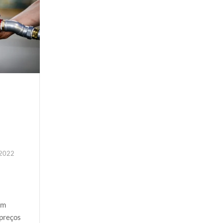
 2022
em
 preços