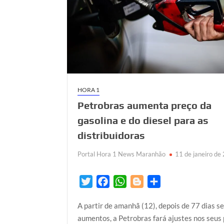
HORA 1
Petrobras aumenta preço da
gasolina e do diesel para as
distribuidoras
Portal Hora 1 News Maranhão
11 de janeiro de
T
F
W
B
S
w
a
h
l
h
A partir de amanhã (12), depois de 77 dias s
i
c
a
o
a
aumentos, a Petrobras fará ajustes nos seus
t
e
t
g
r