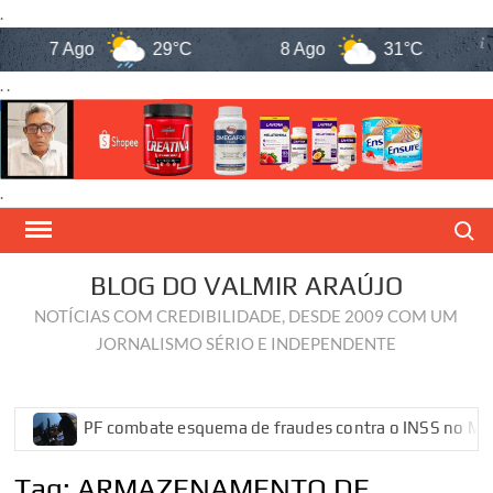
.
7 Ago
29°C
8 Ago
31°C
. .
.
Skip
Search
to
content
BLOG DO VALMIR ARAÚJO
NOTÍCIAS COM CREDIBILIDADE, DESDE 2009 COM UM
JORNALISMO SÉRIO E INDEPENDENTE
PF combate esquema de fraudes contra o INSS no Maranh
Tag:
ARMAZENAMENTO DE