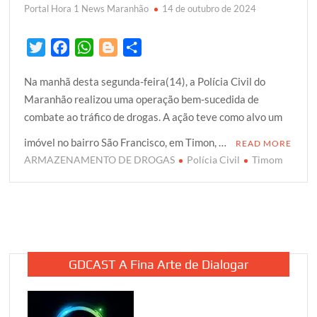
Portal Hora 1 News Maranhão
14 de outubro de 2024
T
F
W
B
S
w
a
h
l
h
Na manhã desta segunda-feira(14), a Polícia Civil do
i
c
a
o
a
Maranhão realizou uma operação bem-sucedida de
t
e
t
g
r
combate ao tráfico de drogas. A ação teve como alvo um
t
b
s
g
e
e
o
A
e
imóvel no bairro São Francisco, em Timon, …
READ MORE
r
o
p
r
ARMAZENAMENTO DE DROGAS
Polícia Civil
Timom
k
p
GDCAST A Fina Arte de Dialogar