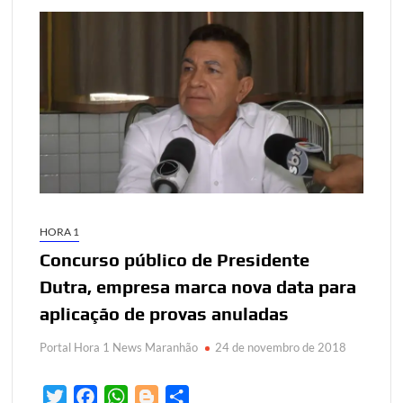
HORA 1
Concurso público de Presidente
Dutra, empresa marca nova data para
aplicação de provas anuladas
Portal Hora 1 News Maranhão
24 de novembro de 2018
T
F
W
B
S