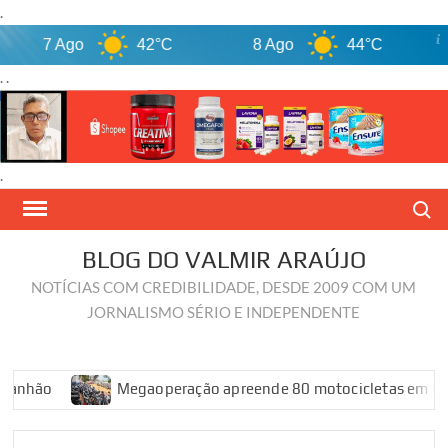
.
7 Ago
42°C
8 Ago
44°C
9
. .
.
Skip
Search
to
content
BLOG DO VALMIR ARAÚJO
NOTÍCIAS COM CREDIBILIDADE, DESDE 2009 COM UM
JORNALISMO SÉRIO E INDEPENDENTE
ão
Megaoperação apreende 80 motocicletas em São Luís 