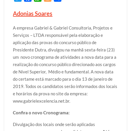
w
a
h
l
h
Adonias Soares
i
c
a
o
a
t
e
t
g
r
A empresa Gabriel & Gabriel Consultoria, Projetos e
t
b
s
g
e
Serviços – LTDA responsável pela elaboração e
e
o
A
e
aplicação das provas do concurso público de
r
o
p
r
Presidente Dutra, divulgou na manhã sexta-feira (23)
k
p
um novo cronograma de atividades a nova data para a
realização do concurso público direcionado aos cargos
de Nível Superior, Médio e fundamental. A nova data
do certame está marcado para o dia 13 de janeiro de
2019. Todos os candidatos serão informados dos locais
e horários da prova no site da empresa:
www.gabrielexcelencia.net.br.
Confira o novo Cronograma:
Divulgação dos locais onde serão aplicadas